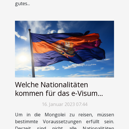
gutes...
Welche Nationalitäten
kommen für das e-Visum
Mongolei in Frage?
16. Januar 2023 07:44
Um in die Mongolei zu reisen, müssen
bestimmte Voraussetzungen erfüllt sein.
Derzeit sind nicht alle Nationalitäten